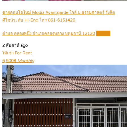
ขายคอนโดใหม่ Modiz Avantgarde ใกล้ ม.ธรรมศาสตร์ รังสิต
ดีไซน์ระดับ Hi-End โทร 061-6161426
ตำบล คลองหนึ่ง อำเภอคลองหลวง ปทุมธานี 12120
Details
2 สัปดาห์ ago
ให้เช่า For Rent
6,500฿
Monthly