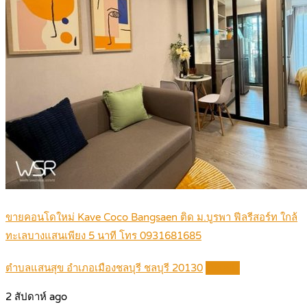
ขายคอนโดใหม่ Kave Coco Bangsaen ติด ม.บูรพา ฟีลรีสอร์ท ใกล้
ทะเลบางแสนเพียง 5 นาที โทร 0931681685
ตำบลแสนสุข อำเภอเมืองชลบุรี ชลบุรี 20130
Details
2 สัปดาห์ ago