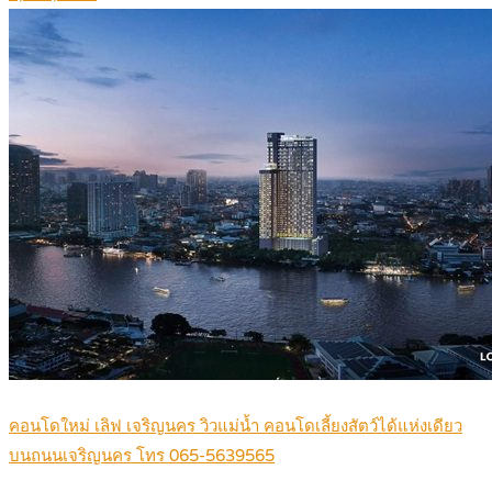
คอนโดใหม่ เลิฟ เจริญนคร วิวแม่น้ำ คอนโดเลี้ยงสัตว์ได้แห่งเดียว
บนถนนเจริญนคร โทร 065-5639565