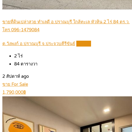
ขายที่ดินเปล่าสวย ทําเลดี อ.ปราณบุรี ใกล้ทะเล หัวหิน 2 ไร่ 84 ตร.ว.
โทร 096-1479084
ต.วังพงก์ อ.ปราณบุรี จ.ประจวบคีรีขันธ์
Details
2
ไร่
84
ตารางวา
2 สัปดาห์ ago
ขาย For Sale
1,790,000฿