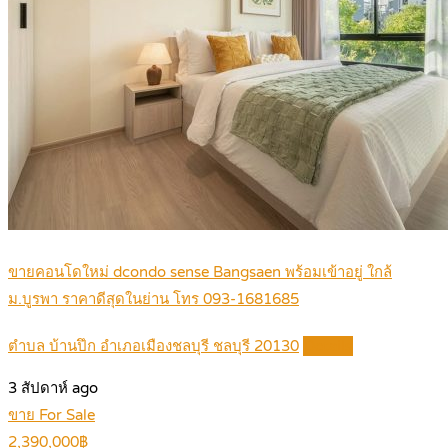
ขายคอนโดใหม่ dcondo sense Bangsaen พร้อมเข้าอยู่ ใกล้
ม.บูรพา ราคาดีสุดในย่าน โทร 093-1681685
ตำบล บ้านปึก อำเภอเมืองชลบุรี ชลบุรี 20130
Details
3 สัปดาห์ ago
ขาย For Sale
2,390,000฿