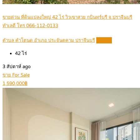
ขายด่วน ที่ดินแปลงใหญ่ 42 ไร่ วิวเขาสวย กบินทร์บุรี จ.ปราจีนบุรี
ทำเลดี โทร 066-112-0133
ตำบล คำโตนด อำเภอ ประจันตคาม ปราจีนบุรี
Details
42
ไร่
3 สัปดาห์ ago
ขาย For Sale
1,590,000฿