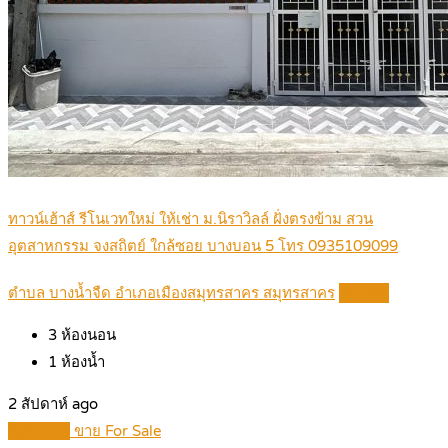
ทาวน์เฮ้าส์ รีโนเวทใหม่ ให้เช่า ม.นิราวิลล์ ฝั่งตรงข้าม สวน
อุตสาหกรรม จงสถิตย์ ใกล้ซอย บางบอน 5 โทร 0935109099
ตำบล บางน้ำจืด อำเภอเมืองสมุทรสาคร สมุทรสาคร
Details
3
ห้องนอน
1
ห้องน้ำ
2 สัปดาห์ ago
Featured
ขาย For Sale