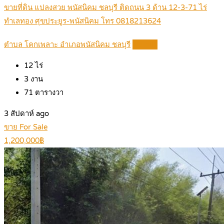
ขายที่ดิน แปลงสวย พนัสนิคม ชลบุรี ติดถนน 3 ด้าน 12-3-71 ไร่
ทำเลทอง ศุขประยูร-พนัสนิคม โทร 0818213624
ตำบล โคกเพลาะ อำเภอพนัสนิคม ชลบุรี
Details
12
ไร่
3
งาน
71
ตารางวา
3 สัปดาห์ ago
ขาย For Sale
1,200,000฿