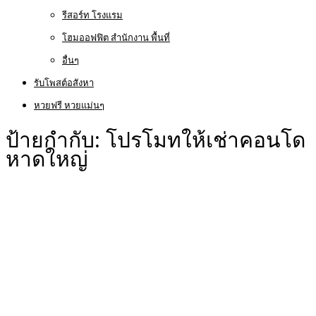
รีสอร์ท โรงแรม
โฮมออฟฟิต สำนักงาน พื้นที่
อื่นๆ
รับโพสต์อสังหา
หวยฟรี หวยแม่นๆ
ป้ายกำกับ:
โปรโมทให้เช่าคอนโด
หาดใหญ่