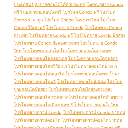
ประเทศฟรี
ลงขายคอนโดได้ทั่วประเทศ
โฆษณาขาย Condo
ฟรี
โฆษณาขายคอนโดฟรี
โปรโมท Condo ฟรี
โปรโมท
Condo ราคาถูก
โปรโมท Condo โครงการใหม่
โปรโมท
Condo ให้เช่าฟรี
โปรโมทขาย Condo
โปรโมทขาย Condo
กรุงเทพ
โปรโมทขาย Condo ฟรี
โปรโมทขาย Condo มือสอง
โปรโมทขาย Condo มือสองกรุงเทพ
โปรโมทขาย Condo
ใหม่
โปรโมทขายคอนโด
โปรโมทขายคอนโดกรุงเทพ
โปรโมทขายคอนโดคลองเตย
โปรโมทขายคอนโดจตุจักร
โปรโมทขายคอนโดทวีวัฒนา
โปรโมทขายคอนโดบางนา
โปรโมทขายคอนโดพญาไท
โปรโมทขายคอนโดพระโขนง
โปรโมทขายคอนโดฟรี
โปรโมทขายคอนโดมิเนียม
โปรโมท
ขายคอนโดมือสอง
โปรโมทขายคอนโดมือสองกรุงเทพ
โปรโมทขายคอนโดสวนหลวง
โปรโมทขายคอนโดห้วยขวาง
โปรโมทขายคอนโดเมืองนนทบุรี
โปรโมทขายคอนโดใหม่
โปรโมทขายดาวน์ Condo
โปรโมทขายดาวน์ Condo ขาดทุน
โปรโมทขายดาวน์คอนโด
โปรโมทขายดาวน์คอนโดขาดทุน
โปรโมทขายใบจอง Condo
โปรโมทขายใบจอง Condo ฟรี