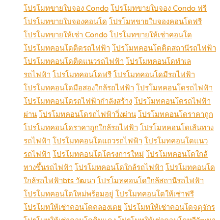
โปรโมทขายใบจอง Condo
โปรโมทขายใบจอง Condo ฟรี
โปรโมทขายใบจองคอนโด
โปรโมทขายใบจองคอนโดฟรี
โปรโมทขายให้เช่า Condo
โปรโมทขายให้เช่าคอนโด
โปรโมทคอนโดติดรถไฟฟ้า
โปรโมทคอนโดติดสถานีรถไฟฟ้า
โปรโมทคอนโดติดแนวรถไฟฟ้า
โปรโมทคอนโดทำเล
รถไฟฟ้า
โปรโมทคอนโดฟรี
โปรโมทคอนโดมีรถไฟฟ้า
โปรโมทคอนโดมือสองใกล้รถไฟฟ้า
โปรโมทคอนโดรถไฟฟ้า
โปรโมทคอนโดรถไฟฟ้ากำลังสร้าง
โปรโมทคอนโดรถไฟฟ้า
ผ่าน
โปรโมทคอนโดรถไฟฟ้าวิ่งผ่าน
โปรโมทคอนโดราคาถูก
โปรโมทคอนโดราคาถูกใกล้รถไฟฟ้า
โปรโมทคอนโดเส้นทาง
รถไฟฟ้า
โปรโมทคอนโดแถวรถไฟฟ้า
โปรโมทคอนโดแนว
รถไฟฟ้า
โปรโมทคอนโดโครงการใหม่
โปรโมทคอนโดใกล้
ทางขึ้นรถไฟฟ้า
โปรโมทคอนโดใกล้รถไฟฟ้า
โปรโมทคอนโด
ใกล้รถไฟฟ้าbts วัฒนา
โปรโมทคอนโดใกล้สถานีรถไฟฟ้า
โปรโมทคอนโดใหม่พร้อมอยู่
โปรโมทคอนโดให้เช่าฟรี
โปรโมทให้เช่าคอนโดคลองเตย
โปรโมทให้เช่าคอนโดจตุจักร