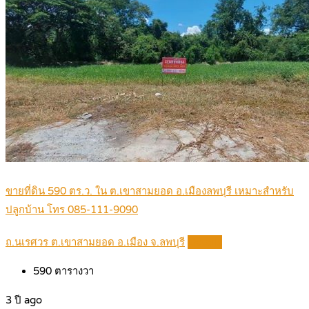
ขายที่ดิน 590 ตร.ว. ใน ต.เขาสามยอด อ.เมืองลพบุรี เหมาะสำหรับ
ปลูกบ้าน โทร 085-111-9090
ถ.นเรศวร ต.เขาสามยอด อ.เมือง จ.ลพบุรี
Details
590
ตารางวา
3 ปี ago