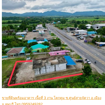
ขายที่ดินพร้อมอาคาร เนื้อที่ 3 งาน โคกตูม ซ.ศูนย์สายจัตวา อ.เมือง
จ.ลพบุรี โทร 0959249282