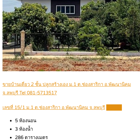
ขายบ้านเดี่ยว 2 ชั้น ปลูกสร้างเอง ม.1 ต.ช่องสาริกา อ.พัฒนานิคม
จ.ลพบุรี Tel 081-5713517
เลขที่ 15/1 ม.1 ต.ช่องสาริกา อ.พัฒนานิคม จ.ลพบุรี
Details
5
ห้องนอน
3
ห้องน้ำ
286
ตารางเมตร