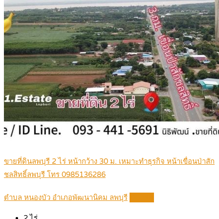
ขายที่ดินลพบุรี 2 ไร่ หน้ากว้าง 30 ม. เหมาะทำธุรกิจ หน้าเขื่อนป่าสัก
ชลสิทธิ์ลพบุรี โทร 0985136286
ตำบล หนองบัว อำเภอพัฒนานิคม ลพบุรี
Details
2
ไร่