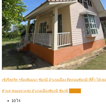
เซ้งรีสอร์ท +ห้องสัมมนา ชัยภูมิ อำเภอเมือง ติดถนนชัยภูมิ-สีคิ้ว ได้เ
ตำบล หนองนาแซง อำเภอเมืองชัยภูมิ ชัยภูมิ
Details
10
ไร่