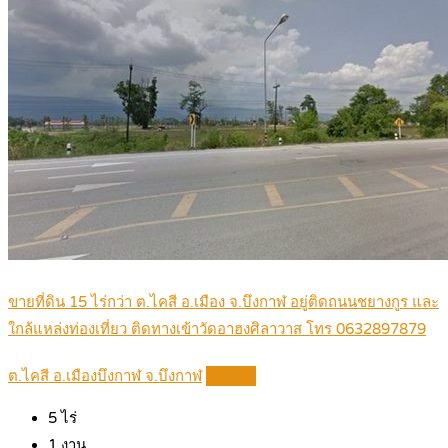
ขายที่ดิน 15 ไร่กว่า ต.ไคสี อ.เมือง จ.บึงกาฬ อยู่ติดถนนชยางกูร และ
ใกล้แหล่งท่องเที่ยว ติดทางเข้าวัดอาฮงศิลาวาส โทร 0632897879
ต.ไคสี อ.เมืองบึงกาฬ จ.บึงกาฬ
Details
5
ไร่
1
งาน