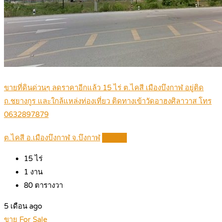
ขายที่ดินด่วนๆ ลดราคาอีกแล้ว 15 ไร่ ต.ไคสี เมืองบึงกาฬ อยู่ติด
ถ.ชยางกูร และใกล้แหล่งท่องเที่ยว ติดทางเข้าวัดอาฮงศิลาวาส โทร
0632897879
ต.ไคสี อ.เมืองบึงกาฬ จ.บึงกาฬ
Details
15
ไร่
1
งาน
80
ตารางวา
5 เดือน ago
ขาย For Sale