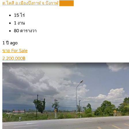
ต.ไคสี อ.เมืองบึงกาฬ จ.บึงกาฬ
Details
15
ไร่
1
งาน
80
ตารางวา
1 ปี ago
ขาย For Sale
2,200,000฿