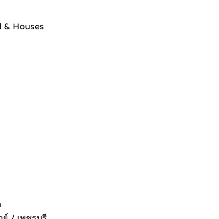
nd & Houses
ก
ย์ / เพชรบุรี