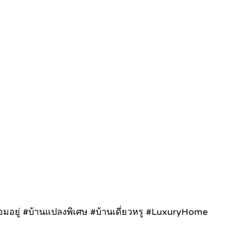
มอยู่ #บ้านแปลงพิเศษ #บ้านเดี่ยวหรู #LuxuryHome