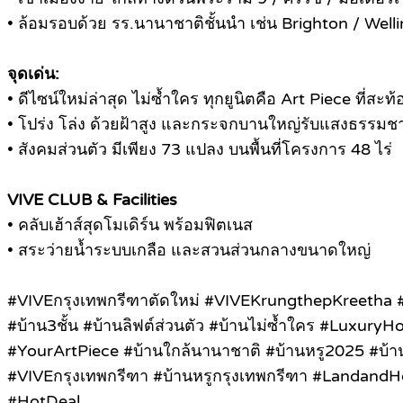
• ล้อมรอบด้วย รร.นานาชาติชั้นนำ เช่น Brighton / Well
จุดเด่น:
• ดีไซน์ใหม่ล่าสุด ไม่ซ้ำใคร ทุกยูนิตคือ Art Piece ที่สะ
• โปร่ง โล่ง ด้วยฝ้าสูง และกระจกบานใหญ่รับแสงธรรมชา
• สังคมส่วนตัว มีเพียง 73 แปลง บนพื้นที่โครงการ 48 ไร่
VIVE CLUB & Facilities
• คลับเฮ้าส์สุดโมเดิร์น พร้อมฟิตเนส
• สระว่ายน้ำระบบเกลือ และสวนส่วนกลางขนาดใหญ่
#VIVEกรุงเทพกรีฑาตัดใหม่ #VIVEKrungthepKreetha #
#บ้าน3ชั้น #บ้านลิฟต์ส่วนตัว #บ้านไม่ซ้ำใคร #LuxuryH
#YourArtPiece #บ้านใกล้นานาชาติ #บ้านหรู2025 #บ้าน3ช
#VIVEกรุงเทพกรีฑา #บ้านหรูกรุงเทพกรีฑา #LandandHou
#HotDeal