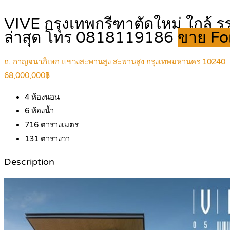
VIVE กรุงเทพกรีฑาตัดใหม่ ใกล้ ร
ล่าสุด โทร 0818119186
ขาย Fo
ถ. กาญจนาภิเษก แขวงสะพานสูง สะพานสูง กรุงเทพมหานคร 10240
68,000,000฿
4
ห้องนอน
6
ห้องน้ำ
716
ตารางเมตร
131
ตารางวา
Description