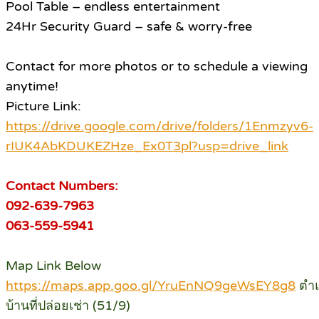
Pool Table – endless entertainment
24Hr Security Guard – safe & worry-free
Contact for more photos or to schedule a viewing
anytime!
Picture Link:
https://drive.google.com/drive/folders/1Enmzyv6-
rIUK4AbKDUKEZHze_Ex0T3pl?usp=drive_link
Contact Numbers:
092-639-7963
063-559-5941
Map Link Below
https://maps.app.goo.gl/YruEnNQ9geWsEY8g8
ตำแ
บ้านที่ปล่อยเช่า (51/9)