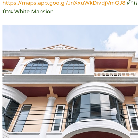
https://maps.app.goo.gl/JnXxuWkDivdjVmQJ8
ตำแ
บ้าน White Mansion