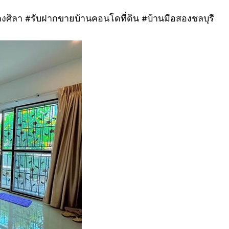
างศิลา #รับฝากขายบ้านคอนโดที่ดิน #บ้านมือสองชลบุรี