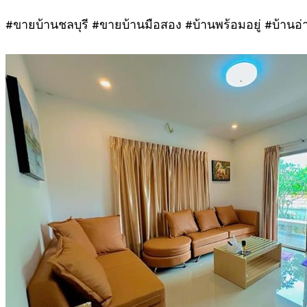
#ขายบ้านชลบุรี #ขายบ้านมือสอง #บ้านพร้อมอยู่ #บ้านอ่