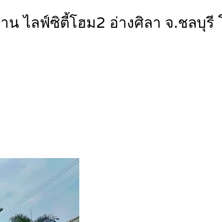
ู่บ้าน ไลฟ์ซิตี้โฮม2 อ่างศิลา จ.ชล