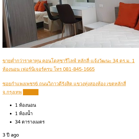
ขายต่ำกว่าราคาทุน คอนโดสุชารีไลฟ์ หลักสี่-แจ้งวัฒนะ 34 ตร.ม. 1
ห้องนอน เฟอร์นิเจอร์ครบ โทร 081-845-1665
ซอยกำแพงเพชร6 ถนนวิภาวดีรังสิต แขวงทุ่งสองห้อง เขตหลักสี่
จ.กรุงเทพ
Details
1
ห้องนอน
1
ห้องน้ำ
34
ตารางเมตร
3 ปี ago