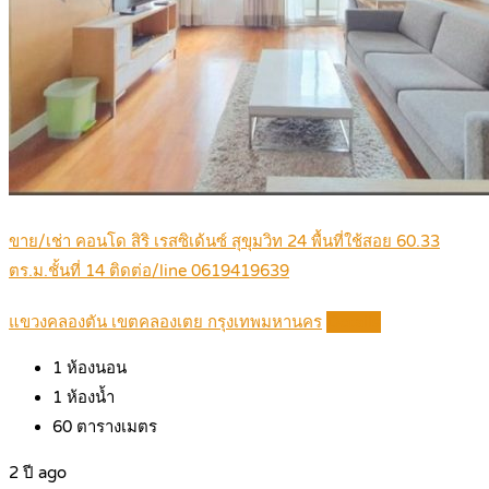
ขาย/เช่า คอนโด สิริ เรสซิเด้นซ์ สุขุมวิท 24 พื้นที่ใช้สอย 60.33
ตร.ม.ชั้นที่ 14 ติดต่อ/line 0619419639
แขวงคลองตัน เขตคลองเตย กรุงเทพมหานคร
Details
1
ห้องนอน
1
ห้องน้ำ
60
ตารางเมตร
2 ปี ago