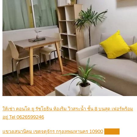
ให้เช่า คอนโด ยู รัชโยธิน ห้องริม วิวสระน้ำ ชั้น 8 บนสุด เฟอร์พร้อม
อยู่ Tel 0626599246
แขวงเสนานิคม เขตจตุจักร กรุงเทพมหานคร 10900
Details