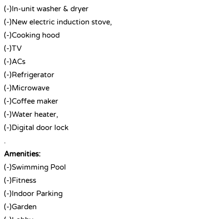
(-)In-unit washer & dryer
(-)New electric induction stove,
(-)Cooking hood
(-)TV
(-)ACs
(-)Refrigerator
(-)Microwave
(-)Coffee maker
(-)Water heater,
(-)Digital door lock
.
Amenities:
(-)Swimming Pool
(-)Fitness
(-)Indoor Parking
(-)Garden