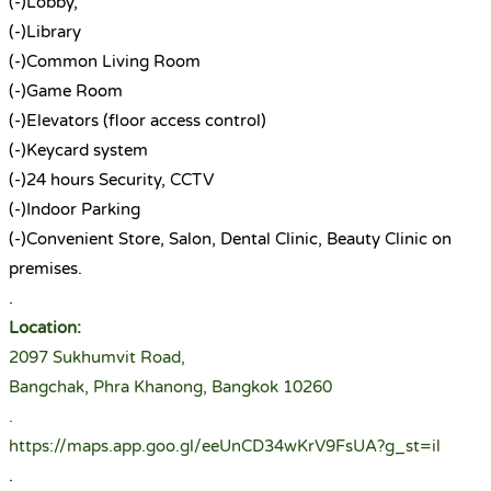
(-)Lobby,
(-)Library
(-)Common Living Room
(-)Game Room
(-)Elevators (floor access control)
(-)Keycard system
(-)24 hours Security, CCTV
(-)Indoor Parking
(-)Convenient Store, Salon, Dental Clinic, Beauty Clinic on
premises.
.
Location:
2097 Sukhumvit Road,
Bangchak, Phra Khanong, Bangkok 10260
.
https://maps.app.goo.gl/eeUnCD34wKrV9FsUA?g_st=il
.