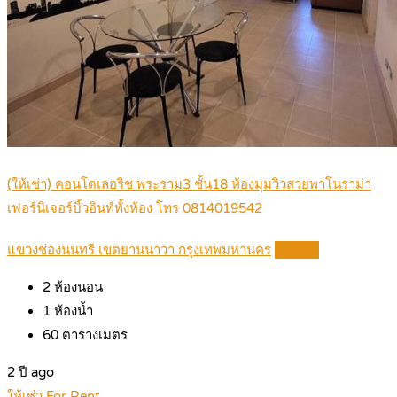
(ให้เช่า) คอนโดเลอริช พระราม3 ชั้น18 ห้องมุมวิวสวยพาโนราม่า
เฟอร์นิเจอร์บิ้วอินท์ทั้งห้อง โทร 0814019542
แขวงช่องนนทรี เขตยานนาวา กรุงเทพมหานคร
Details
2
ห้องนอน
1
ห้องน้ำ
60
ตารางเมตร
2 ปี ago
ให้เช่า For Rent