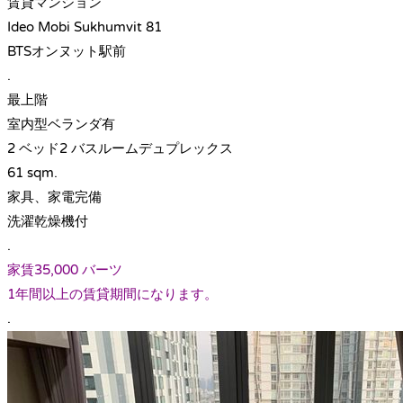
賃貸マンション
Ideo Mobi Sukhumvit 81
BTSオンヌット駅前
.
最上階
室内型ベランダ有
2 ベッド2 バスルームデュプレックス
61 sqm.
家具、家電完備
洗濯乾燥機付
.
家賃35,000 バーツ
1年間以上の賃貸期間になります。
.