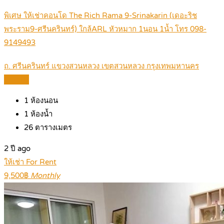
พิเศษ ให้เช่าคอนโด The Rich Rama 9-Srinakarin (เดอะริช
พระราม9-ศรีนครินทร์) ใกล้ARL หัวหมาก 1นอน 1น้ำ โทร 098-
9149493
ถ. ศรีนครินทร์ แขวงสวนหลวง เขตสวนหลวง กรุงเทพมหานคร
Details
1
ห้องนอน
1
ห้องน้ำ
26
ตารางเมตร
2 ปี ago
ให้เช่า For Rent
9,500฿
Monthly