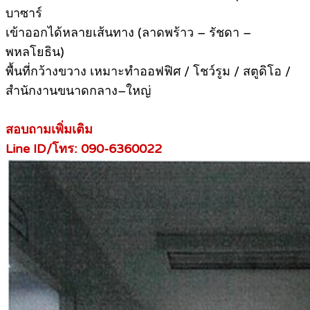
บาซาร์
เข้าออกได้หลายเส้นทาง (ลาดพร้าว – รัชดา –
พหลโยธิน)
พื้นที่กว้างขวาง เหมาะทำออฟฟิศ / โชว์รูม / สตูดิโอ /
สำนักงานขนาดกลาง–ใหญ่
สอบถามเพิ่มเติม
Line ID/โทร: 090-6360022