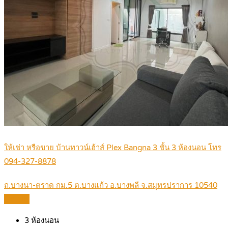
ให้เช่า หรือขาย บ้านทาวน์เฮ้าส์ Plex Bangna 3 ชั้น 3 ห้องนอน โทร
094-327-8878
ถ.บางนา-ตราด กม.5 ต.บางแก้ว อ.บางพลี จ.สมุทรปราการ 10540
Details
3
ห้องนอน