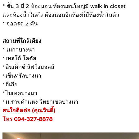
* ชั้น 3 มี 2 ห้องนอน ห้องนอนใหญ่มี walk in closet
และห้องน้ำในตัว ห้องนอนอีกห้องก็มีห้องน้ำในตัว
* จอดรถ 2 คัน
สถานที่ใกล้เคียง
* เมกาบางนา
เทสโก้ โลตัส
*
อินเด็กซ์ ลิฟวิ่งมอลล์
*
เซ็นทรัลบางนา
*
อิเกีย
*
ไบเทคบางนา
*
ม.รามคำแหง วิทยาเขตบางนา
*
สนใจติดต่อ (คุณวินดี้)
โทร 094-327-8878