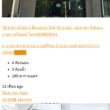
ให้เช่าทาวน์โฮม 3 ชั้น พฤกษาวิลล์ 76 บางนา-วงแหวนฯ ใกล้เมกะ
บางนา พร้อมอยู่ โทร 0926659541
ถ. บางนาตราด ตำบล บางพลีใหญ่ อำเภอบางพลี สมุทรปราการ
10540
Details
4
ห้องนอน
3
ห้องน้ำ
185
ตารางเมตร
12 เดือน ago
ให้เช่า For Rent
16,500฿
Monthly