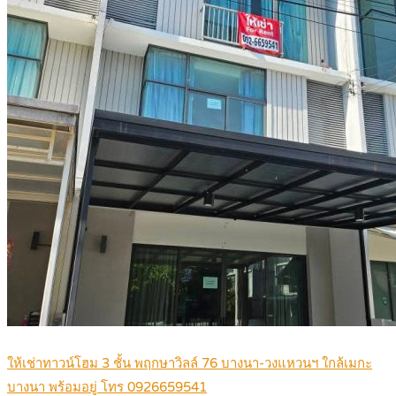
ให้เช่าทาวน์โฮม 3 ชั้น พฤกษาวิลล์ 76 บางนา-วงแหวนฯ ใกล้เมกะ
บางนา พร้อมอยู่ โทร 0926659541