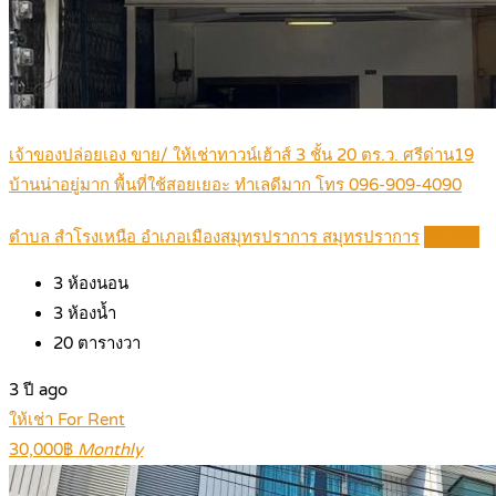
เจ้าของปล่อยเอง ขาย/ ให้เช่าทาวน์เฮ้าส์ 3 ชั้น 20 ตร.ว. ศรีด่าน19
บ้านน่าอยู่มาก พื้นที่ใช้สอยเยอะ ทำเลดีมาก โทร 096-909-4090
ตำบล สำโรงเหนือ อำเภอเมืองสมุทรปราการ สมุทรปราการ
Details
3
ห้องนอน
3
ห้องน้ำ
20
ตารางวา
3 ปี ago
ให้เช่า For Rent
30,000฿
Monthly