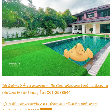
ให้เช่าบ้าน 2 ชั้น อ.สันทราย จ.เชียงใหม่ พร้อมสระว่ายน้ำ 4 ห้องนอน
เฟอนิเจอร์ครบพร้อมอยู่ โทร 061-2538544
1/6 หมู่บ้านเลควิวปาร์ค2 ม.6 ตำบลหนองจ๊อม อำเภอสันทราย