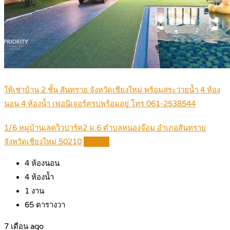
ให้เช่าบ้าน 2 ชั้น สันทราย จังหวัดเชียงใหม่ พร้อมสระว่ายน้ำ 4 ห้อง
นอน 4 ห้องน้ำ เฟอนิเจอร์ครบพร้อมอยู่ โทร 061-2538544
1/6 หมู่บ้านเลควิวปาร์ค2 ม.6 ตำบลหนองจ๊อม อำเภอสันทราย
จังหวัดเชียงใหม่ 50210
Details
4
ห้องนอน
4
ห้องน้ำ
1
งาน
65
ตารางวา
7 เดือน ago