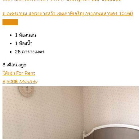
ถ.เพชรเกษม แขวงบางหว้า เขตภาษีเจริญ กรุงเทพมหานคร 10160
Details
1
ห้องนอน
1
ห้องน้ำ
26
ตารางเมตร
8 เดือน ago
ให้เช่า For Rent
8,500฿
Monthly