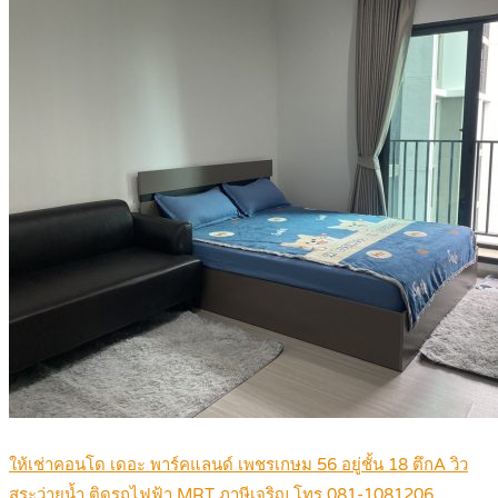
ให้เช่าคอนโด เดอะ พาร์คแลนด์ เพชรเกษม 56 อยู่ชั้น 18 ตึกA วิว
สระว่ายน้ำ ติดรถไฟฟ้า MRT ภาษีเจริญ โทร 081-1081206