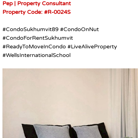
Pep | Property Consultant
Property Code: #R-0024S
#CondoSukhumvit89 #CondoOnNut
#CondoForRentSukhumvit
#ReadyToMoveInCondo #LiveAliveProperty
#WellsInternationalSchool