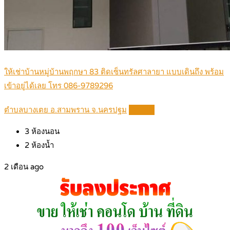
ให้เช่าบ้านหมู่บ้านพฤกษา 83 ติดเซ็นทรัลศาลายา แบบเดินถึง พร้อม
เข้าอยู่ได้เลย โทร 086-9789296
ตำบลบางเตย อ.สามพราน จ.นครปฐม
Details
3
ห้องนอน
2
ห้องน้ำ
2 เดือน ago