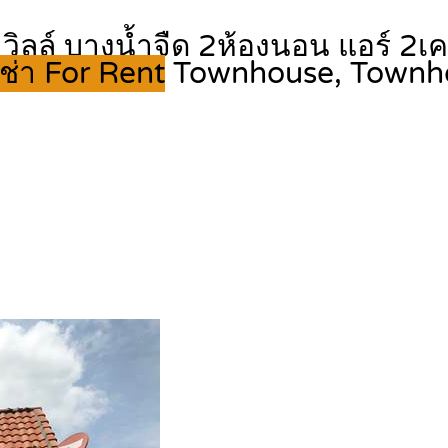
วิลล์ บางน้ำจืด 2ห้องนอน แอร์ 2เครื
เช่า For Rent
Townhouse, Town