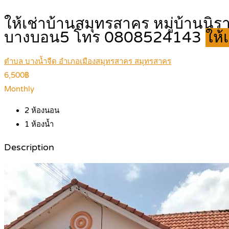
ให้เช่าบ้านสมุทรสาคร หมู่บ้านนิรา
บางบอน5 โทร 0808524143
ให้
ตำบล บางน้ำจืด อำเภอเมืองสมุทรสาคร สมุทรสาคร
6,500฿
Monthly
2
ห้องนอน
1
ห้องน้ำ
Description