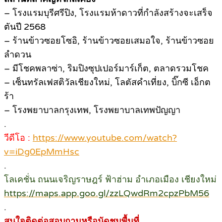
– โรงแรมบุรีศรีปิง, โรงแรมห้าดาวที่กำลังสร้างจะเสร็จ
ตันปี 2568
– ร้านข้าวซอยโซอิ, ร้านข้าวซอยเสมอใจ, ร้านข้าวซอย
ลำดวน
– มีโชคพลาซ่า, ริมปิงซุปเปอร์มาร์เก็ต, ตลาดรวมโชค
– เซ็นทรัลเฟสติวัลเชียงใหม่, โลตัสคำเที่ยง, บิ๊กซี เอ็กต
ร้า
– โรงพยาบาลกรุงเทพ, โรงพยาบาลเทพปัญญา
.
วีดีโอ :
https://www.youtube.com/watch?
v=iDg0EpMmHsc
.
โลเคชั่น ถนนเจริญราษฎร์ ฟ้าฮ่าม อำเภอเมือง เชียงใหม่
https://maps.app.goo.gl/zzLQwdRm2cpzPbM56
.
สนใจติดต่อสอบถามหรือนัดชมพื้นที่