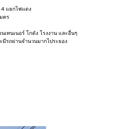
จาก 4 แยกไฟแดง
เมตร
ู้คอนเทนเนอร์ โกดัง โรงงาน และอื่นๆ
และมีรถผ่านจำนวนมากไประยอง‬