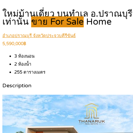
ใหม่บ้านเดี่ยว บนทำเล อ.ปราณบุร
เท่านั้น
ขาย For Sale
Home
อำเภอปราณบุรี จังหวัดประจวบคีรีขันธ์
5,590,000฿
3
ห้องนอน
2
ห้องน้ำ
255
ตารางเมตร
Description