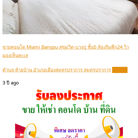
ขายคอนโด Miami Bangpu สุขุมวิท-บางปู ชั้น5 ห้องริมตึก24 วิว
มองเห็นทะเล
ตำบล ท้ายบ้าน อำเภอเมืองสมุทรปราการ สมุทรปราการ
Details
3 ปี ago