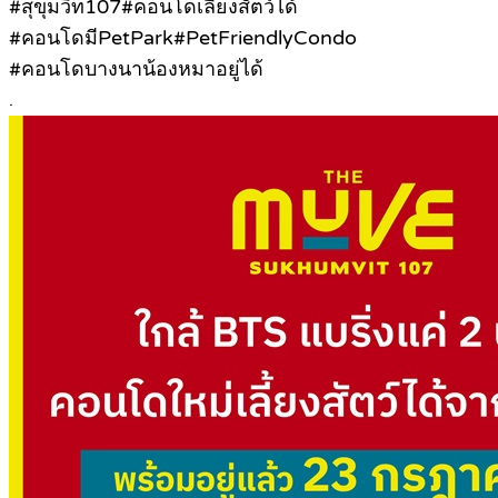
#สุขุมวิท107#คอนโดเลี้ยงสัตว์ได้
#คอนโดมีPetPark#PetFriendlyCondo
#คอนโดบางนาน้องหมาอยู่ได้
.