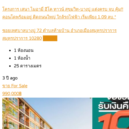
โครงการ เสนา ไมอามี่ อีโค ทาวน์ สุขุมวิท-บางปู แต่งครบ จบ คุ้ม!!
คอนโดพร้อมอยู่ ติดถนนใหญ่ ใกล้รถไฟฟ้า เริ่มเพียง 1.09 ลบ.*
ซอยเทศบาลบางปู 72 ตำบลท้ายบ้าน อำเภอเมืองสมุทรปราการ
สมุทรปราการ 10280
Details
1
ห้องนอน
1
ห้องน้ำ
25
ตารางเมตร
3 ปี ago
ขาย For Sale
990,000฿