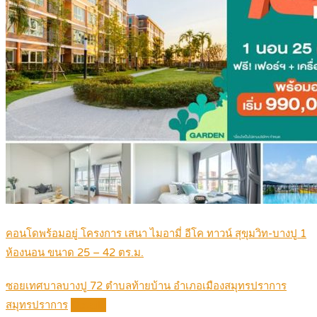
คอนโดพร้อมอยู่ โครงการ เสนา ไมอามี่ อีโค ทาวน์ สุขุมวิท-บางปู 1
ห้องนอน ขนาด 25 – 42 ตร.ม.
ซอยเทศบาลบางปู 72 ตำบลท้ายบ้าน อำเภอเมืองสมุทรปราการ
สมุทรปราการ
Details