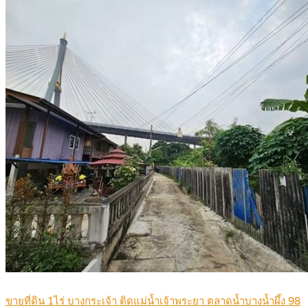
ขายที่ดิน 1ไร่ บางกระเจ้า ติดแม่น้ำเจ้าพระยา ตลาดน้ำบางน้ำผึ้ง 98