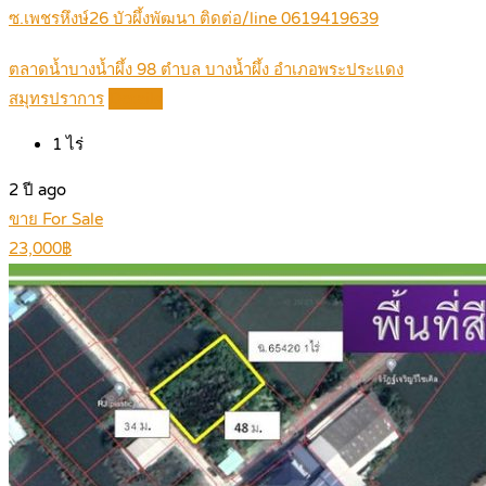
ซ.เพชรหึงษ์26 บัวผึ้งพัฒนา ติดต่อ/line 0619419639
ตลาดน้ำบางน้ำผึ้ง 98 ตำบล บางน้ำผึ้ง อำเภอพระประแดง
สมุทรปราการ
Details
1
ไร่
2 ปี ago
ขาย For Sale
23,000฿