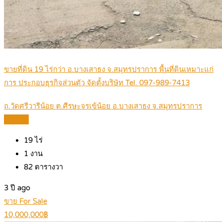
ขายที่ดิน 19 ไร่กว่า อ.บางเสาธง จ.สมุทรปราการ พื้นที่ดินเหมาะแก่
การ ประกอบธุรกิจส่วนตัว จัดตั้งบริษัท Tel. 097-989-7413
ถ.วัดศรีวารีน้อย ต.ศีรษะจรเข้น้อย อ.บางเสาธง จ.สมุทรปราการ
Details
19
ไร่
1
งาน
82
ตารางวา
3 ปี ago
ขาย For Sale
10,000,000฿