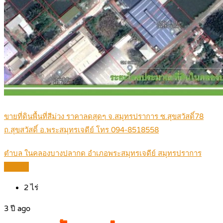
ขายที่ดินพื้นที่สีม่วง ราคาลดสุดๆ จ.สมุทรปราการ ซ.สุขสวัสดิ์78
ถ.สุขสวัสดิ์ อ.พระสมุทรเจดีย์ โทร 094-8518558
ตำบล ในคลองบางปลากด อำเภอพระสมุทรเจดีย์ สมุทรปราการ
Details
2
ไร่
3 ปี ago