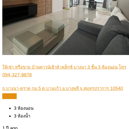
ให้เช่า หรือขาย บ้านทาวน์เฮ้าส์ เพล็กซ์ บางนา 3 ชั้น 3 ห้องนอน โทร
094-327-8878
ถ.บางนา-ตราด กม.5 ต.บางแก้ว อ.บางพลี จ.สมุทรปราการ 10540
Details
3
ห้องนอน
3
ห้องน้ำ
1 ปี ago