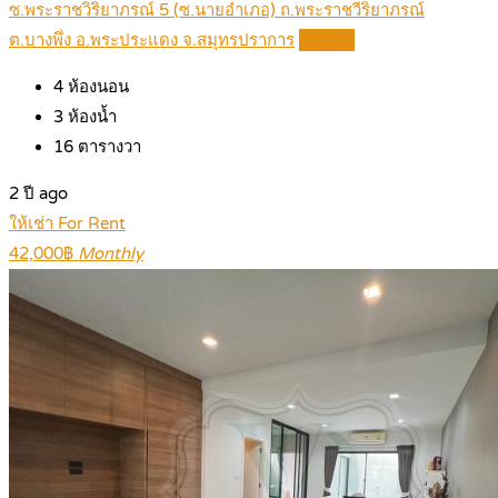
ซ.พระราชวิริยาภรณ์ 5 (ซ.นายอำเภอ) ถ.พระราชวีริยาภรณ์
ต.บางพึ่ง อ.พระประแดง จ.สมุทรปราการ
Details
4
ห้องนอน
3
ห้องน้ำ
16
ตารางวา
2 ปี ago
ให้เช่า For Rent
42,000฿
Monthly