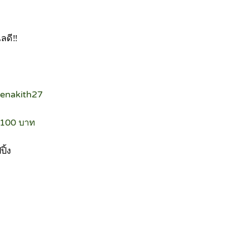
เลดี‼
senakith27
ส 100 บาท
ิ้ง