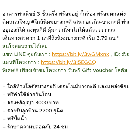
.
อาคารพาณิชย์ 3 ชั้นครึ่ง พร้อมอยู่ กั้นห้อง พร้อมตกแต่ง
ติดถนนใหญ่ #ใกล้นิคมบางกะดี เสนา อเวนิว-บางกะดี ทำ
อยู่เองก็ได้ ลงทุนก็ดี คุ้มกว่านี้หาไม่ได้แล้วววววววว
เดินทางสะดวก 1 นาทีถึงนิคมบางกะดี เริ่ม 3.79 ลบ.*
สนใจสอบถามได้เลย
แชท LINE คุยกับเรา :
https://bit.ly/3wGMxnx
, ID: @
แผนที่โครงการ :
https://bit.ly/3I5EGCQ
พิเศษ!!! เพียงเข้าชมโครงการ รับฟรี Gift Voucher โลตั
.
– ใกล้ห้างโลตัสบางกะดี เดอะไนน์บางกะดี และแหล่งช้อปป
– ฟรีค่าใช้จ่ายวันโอน
– จอง+สัญญา 3000 บาท
– รองรับลูกบ้าน 2700 ยูนิต
– ฟรีปั้มน้ำ
– รักษาความปลอดภัย 24 ชม