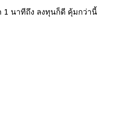
าทีถึง ลงทุนก็ดี คุ้มกว่านี้