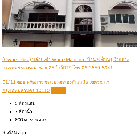
(Owner Post) ปล่อยเช่า White Mansion -บ้าน 5 ชั้นหรู ใจกลาง
กรุงเทพฯ ทองหล่อ ซอย 25 ใกล้BTS โทร 06-3559-5941
51/11 ซอย พร้อมพรรค แขวงคลองตันเหนือ เขตวัฒนา
กรุงเทพมหานคร 10110
Details
5
ห้องนอน
7
ห้องน้ำ
600
ตารางเมตร
9 เดือน ago