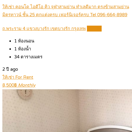
ให้เช่า คอนโด ไอดีโอ คิว จุฬาสามย่าน ทำเลดีมาก ตรงข้ามสามย่าน
มิตรทาวน์ ชั้น 25 ตกแต่งครบ เฟอร์นิเจอร์ครบ Tel 096-664-8989
ถ.พระราม 4 แขวงบางรัก เขตบางรัก กรุงเทพ
Details
1
ห้องนอน
1
ห้องน้ำ
34
ตารางเมตร
2 ปี ago
ให้เช่า For Rent
8,500฿
Monthly