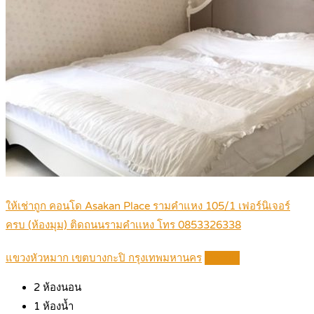
ให้เช่าถูก คอนโด Asakan Place รามคำแหง 105/1 เฟอร์นิเจอร์
ครบ (ห้องมุม) ติดถนนรามคำเเหง โทร 0853326338
แขวงหัวหมาก เขตบางกะปิ กรุงเทพมหานคร
Details
2
ห้องนอน
1
ห้องน้ำ