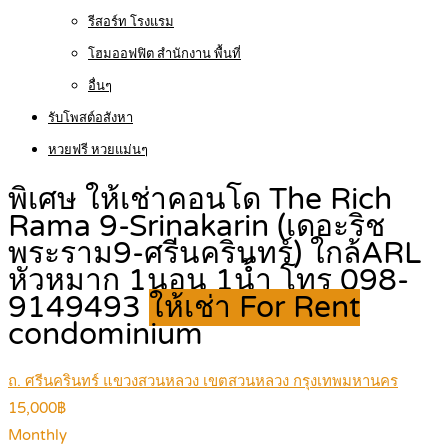
รีสอร์ท โรงแรม
โฮมออฟฟิต สำนักงาน พื้นที่
อื่นๆ
รับโพสต์อสังหา
หวยฟรี หวยแม่นๆ
พิเศษ ให้เช่าคอนโด The Rich
Rama 9-Srinakarin (เดอะริช
พระราม9-ศรีนครินทร์) ใกล้ARL
หัวหมาก 1นอน 1น้ำ โทร 098-
9149493
ให้เช่า For Rent
condominium
ถ. ศรีนครินทร์ แขวงสวนหลวง เขตสวนหลวง กรุงเทพมหานคร
15,000฿
Monthly