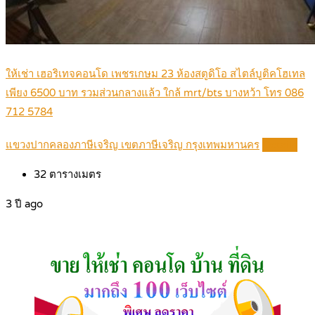
ให้เช่า เฮอริเทจคอนโด เพชรเกษม 23 ห้องสตูดิโอ สไตล์บูติคโฮเทล
เพียง 6500 บาท รวมส่วนกลางแล้ว ใกล้ mrt/bts บางหว้า โทร 086
712 5784
แขวงปากคลองภาษีเจริญ เขตภาษีเจริญ กรุงเทพมหานคร
Details
32
ตารางเมตร
3 ปี ago