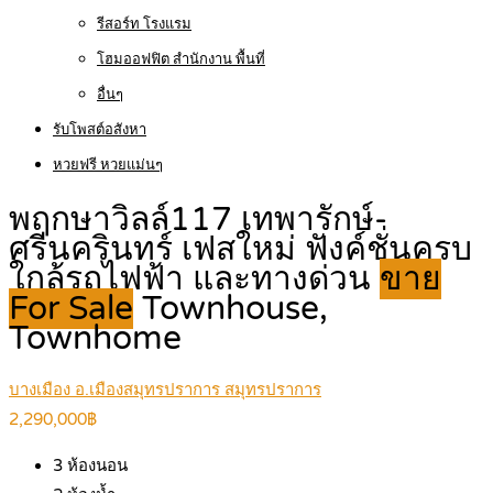
รีสอร์ท โรงแรม
โฮมออฟฟิต สำนักงาน พื้นที่
อื่นๆ
รับโพสต์อสังหา
หวยฟรี หวยแม่นๆ
พฤกษาวิลล์117 เทพารักษ์-
ศรีนครินทร์ เฟสใหม่ ฟังค์ชั่นครบ
ใกล้รถไฟฟ้า และทางด่วน
ขาย
For Sale
Townhouse,
Townhome
บางเมือง อ.เมืองสมุทรปราการ สมุทรปราการ
2,290,000฿
3
ห้องนอน