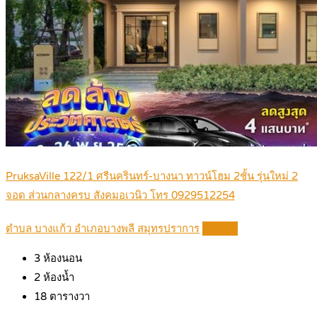
PruksaVille 122/1 ศรีนครินทร์-บางนา ทาวน์โฮม 2ชั้น รุ่นใหม่ 2
จอด ส่วนกลางครบ สังคมอเวนิว โทร 0929512254
ตำบล บางแก้ว อำเภอบางพลี สมุทรปราการ
Details
3
ห้องนอน
2
ห้องน้ำ
18
ตารางวา