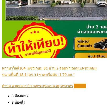
พฤกษาวิลล์104 เพชรเกษม 81 บ้าน 2 จอดทำเลถนนเพชรเกษม
ขนาดพื้นที่ 18.1 (ตร.ว.) ราคาเริ่มต้น :1.79 ลบ.*
ตำบล สวนหลวง อำเภอกระทุ่มแบน สมุทรสาคร
Details
3
ห้องนอน
2
ห้องน้ำ