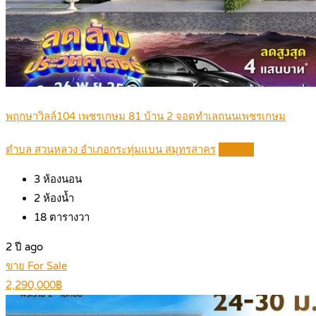
พฤกษาวิลล์104 เพชรเกษม 81 บ้าน 2 จอดทำเลถนนเพชรเกษม
ตำบล สวนหลวง อำเภอกระทุ่มแบน สมุทรสาคร
Details
3
ห้องนอน
2
ห้องน้ำ
18
ตารางวา
2 ปี ago
ขาย For Sale
2,290,000฿