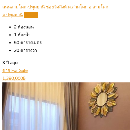
ถนนสามโคก-ปทุมธานี ซอยวัดสิงห์ ต.สามโคก อ.สามโคก
จ.ปทุมธานี
Details
2
ห้องนอน
1
ห้องน้ำ
50
ตารางเมตร
20
ตารางวา
3 ปี ago
ขาย For Sale
1,390,000฿