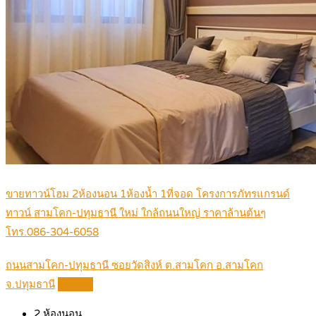
ขายทาวน์โฮม 2ห้องนอน 1ห้องน้ำ 1ที่จอด โครงการภัทรแกรนด์
ทาวน์ สามโคก-ปทุมธานี ใหม่ ใกล้ถนนใหญ่ ราคาล้านต้นๆ
โทร.086-304-6058
ถนนสามโคก-ปทุมธานี ซอยวัดสิงห์ ต.สามโคก อ.สามโคก
จ.ปทุมธานี
Details
2
ห้องนอน