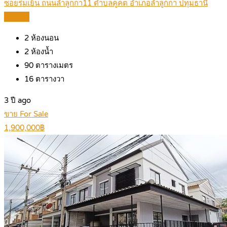
ซอยร่มเย็น ถนนลำลูกกา11 ตำบลคูคต อำเภอลำลูกกา ปทุมธานี
Details
2
ห้องนอน
2
ห้องน้ำ
90
ตารางเมตร
16
ตารางวา
3 ปี ago
ขาย For Sale
1,900,000฿