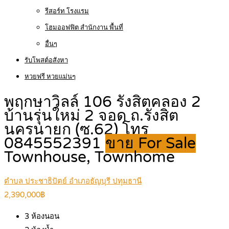
รีสอร์ท โรงแรม
โฮมออฟฟิต สำนักงาน พื้นที่
อื่นๆ
รับโพสต์อสังหา
หวยฟรี หวยแม่นๆ
พฤกษาวิลล์ 106 รังสิตคลอง 2
บ้านรุ่นใหม่ 2 จอด ถ.รังสิต
นครนายก (ซ.62) โทร
0845552391
ขาย For Sale
Townhouse, Townhome
ตำบล ประชาธิปัตย์ อำเภอธัญบุรี ปทุมธานี
2,390,000฿
3
ห้องนอน