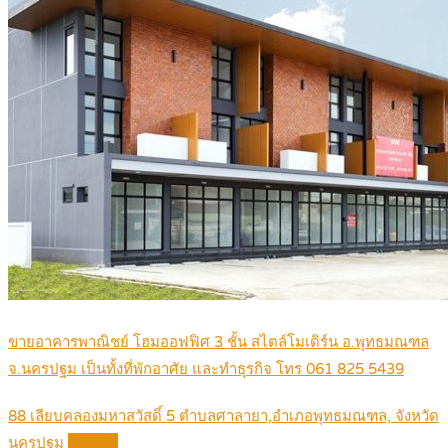
ขายอาคารพาณิชย์ โฮมออฟฟิศ 3 ชั้น สไตล์โมเดิร์น อ.พุทธมณฑล
จ.นครปฐม เป็นทั้งที่พักอาศัย และทำธุรกิจ โทร 061 825 5439
88 เลียบคลองมหาสวัสดิ์ 5 ตำบลศาลายา,อำเภอพุทธมณฑล, จังหวัด
นครปฐม
Details