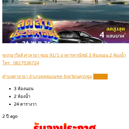
พฤกษาวิลล์ ศาลายา ซอย 91/1 อาคารพาณิชย์ 3 ห้องนอน 2 ห้องน้ำ
โทร : 0817536724
ตำบลศาลายา อำเภอพุทธมณฑล จังหวัดนครปฐม
Details
3
ห้องนอน
2
ห้องน้ำ
24
ตารางวา
2 ปี ago