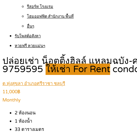
รีสอร์ท โรงแรม
โฮมออฟฟิต สำนักงาน พื้นที่
อื่นๆ
รับโพสต์อสังหา
หวยฟรี หวยแม่นๆ
ปล่อยเช่า น็อตติ้งฮิลล์ แหลมฉบัง
9759595
ให้เช่า For Rent
cond
ต.ทุ่งสุขลา อำเภอศรีราชา ชลบุรี
11,000฿
Monthly
2
ห้องนอน
1
ห้องน้ำ
33
ตารางเมตร