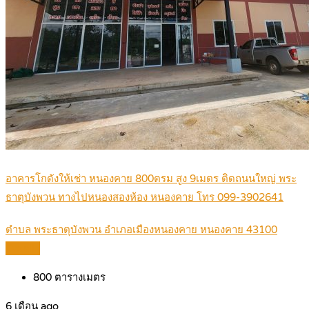
อาคารโกดังให้เช่า หนองคาย 800ตรม สูง 9เมตร ติดถนนใหญ่ พระ
ธาตุบังพวน ทางไปหนองสองห้อง หนองคาย โทร 099-3902641
ตำบล พระธาตุบังพวน อำเภอเมืองหนองคาย หนองคาย 43100
Details
800
ตารางเมตร
6 เดือน ago