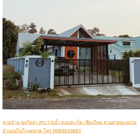
ขายบ้าน พูลวิลล่า สระว่ายน้ำ ดอยสะเก็ด เชียงใหม่ สวนสวยดูแลง่าย
บ้านอยู่ไม่ไกลตลาด โทร 0993833663