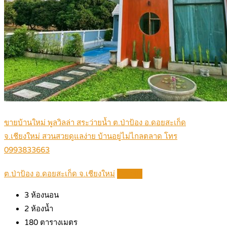
ขายบ้านใหม่ พูลวิลล่า สระว่ายน้ำ ต.ป่าป้อง อ.ดอยสะเก็ด
จ.เชียงใหม่ สวนสวยดูแลง่าย บ้านอยู่ไม่ไกลตลาด โทร
0993833663
ต.ป่าป้อง อ.ดอยสะเก็ด จ.เชียงใหม่
Details
3
ห้องนอน
2
ห้องน้ำ
180
ตารางเมตร