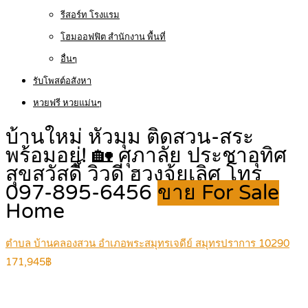
รีสอร์ท โรงแรม
โฮมออฟฟิต สำนักงาน พื้นที่
อื่นๆ
รับโพสต์อสังหา
หวยฟรี หวยแม่นๆ
บ้านใหม่ หัวมุม ติดสวน-สระ
พร้อมอยู่! 🏡 ศุภาลัย ประชาอุทิศ
สุขสวัสดิ์ วิวดี ฮวงจุ้ยเลิศ โทร
097-895-6456
ขาย For Sale
Home
ตำบล บ้านคลองสวน อำเภอพระสมุทรเจดีย์ สมุทรปราการ 10290
171,945฿