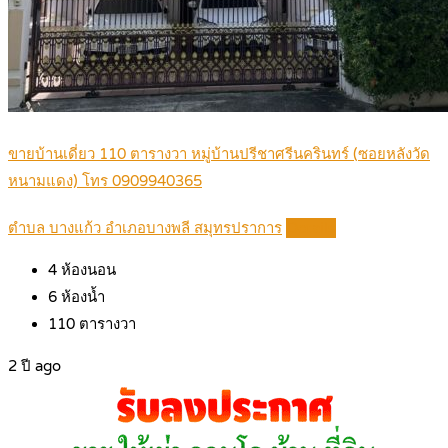
ขายบ้านเดี่ยว 110 ตารางวา หมู่บ้านปรีชาศรีนครินทร์ (ซอยหลังวัด
หนามแดง) โทร 0909940365
ตำบล บางแก้ว อำเภอบางพลี สมุทรปราการ
Details
4
ห้องนอน
6
ห้องน้ำ
110
ตารางวา
2 ปี ago