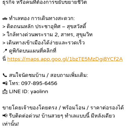
ธุรกิจ หรือคนที่ต้องการขยับขยายชีวิต
🚗 ทำเลทอง การเดินทางสะดวก:
> ติดถนนหลัก ประชาอุทิศ – สุขสวัสดิ์
> ใกล้ทางด่วนพระราม 2, สาทร, สุขุมวิท
> เดินทางเข้าเมืองได้ง่ายและรวดเร็ว
📍 ดูพิกัดบนแผนที่คลิกที่
นี่
https://maps.app.goo.gl/1bzTE5MzDgi8YCf2A
📞 สนใจนัดชมบ้าน / สอบถามเพิ่มเติม:
📲 โทร: 097-895-6456
📩 LINE ID: yaolinn
ขายโดยเจ้าของโดยตรง / พร้อมโอน / ราคาต่อรองได้
📢 รีบติดต่อด่วน! บ้านสวยๆ ทำเลแบบนี้ มีหลังเดียว
เท่านั้น!