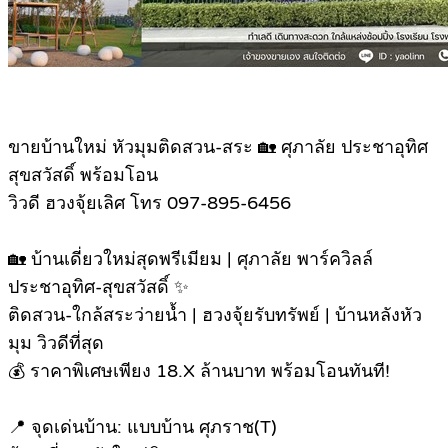
ข
ายบ้านใหม่ หัวมุมติดสวน-สระ 🏡 ศุภาลัย ประชาอุทิศ
สุขสวัสดิ์ พร้อมโอน
วิวดี ฮวงจุ้ยเลิศ โทร 097-895-6456
🏡 บ้านเดี่ยวใหม่สุดพรีเมียม | ศุภาลัย พาร์ควิลล์
ประชาอุทิศ-สุขสวัสดิ์ ✨
ติดสวน-ใกล้สระว่ายน้ำ | ฮวงจุ้ยรับทรัพย์ | บ้านหลังหัว
มุม วิวดีที่สุด
💰 ราคาพิเศษเพียง 18.X ล้านบาท พร้อมโอนทันที!
📍 จุดเด่นบ้าน: แบบบ้าน ศุภราช(T)