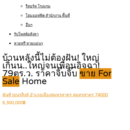
รีสอร์ท โรงแรม
โฮมออฟฟิต สำนักงาน พื้นที่
อื่นๆ
รับโพสต์อสังหา
หวยฟรี หวยแม่นๆ
บ้านหลังนี้ไม่ต้องฝัน! ใหญ่
เกิ้นน..ใหญ่จนเพื่อนอิจฉา!
79ตร.ว. ราคาจิ๊บจิ๊บ
ขาย For
Sale
Home
พันท้ายนรสิงห์ อำเภอเมืองสมุทรสาคร สมุทรสาคร 74000
6,300,000฿