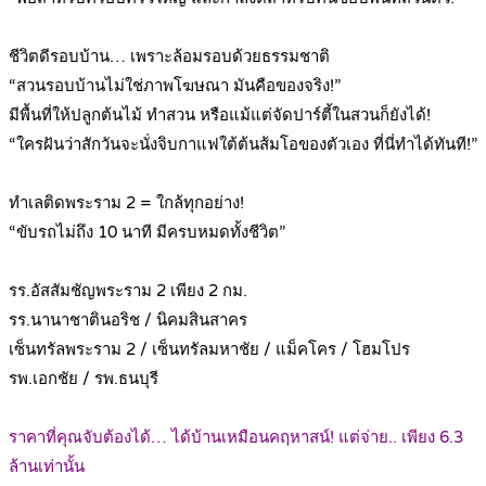
.
ชีวิตดีรอบบ้าน… เพราะล้อมรอบด้วยธรรมชาติ
“สวนรอบบ้านไม่ใช่ภาพโฆษณา มันคือของจริง!”
มีพื้นที่ให้ปลูกต้นไม้ ทำสวน หรือแม้แต่จัดปาร์ตี้ในสวนก็ยังได้!
“ใครฝันว่าสักวันจะนั่งจิบกาแฟใต้ต้นส้มโอของตัวเอง ที่นี่ทำได้ทันที!”
.
ทำเลติดพระราม 2 = ใกล้ทุกอย่าง!
“ขับรถไม่ถึง 10 นาที มีครบหมดทั้งชีวิต”
.
รร.อัสสัมชัญพระราม 2 เพียง 2 กม.
รร.นานาชาตินอริช / นิคมสินสาคร
เซ็นทรัลพระราม 2 / เซ็นทรัลมหาชัย / แม็คโคร / โฮมโปร
รพ.เอกชัย / รพ.ธนบุรี
.
ราคาที่คุณจับต้องได้… ได้บ้านเหมือนคฤหาสน์! แต่จ่าย.. เพียง 6.3
ล้านเท่านั้น