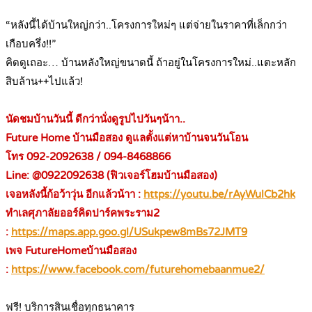
.
“หลังนี้ได้บ้านใหญ่กว่า..โครงการใหม่ๆ แต่จ่ายในราคาที่เล็กกว่า
เกือบครึ่ง!!”
คิดดูเถอะ… บ้านหลังใหญ่ขนาดนี้ ถ้าอยู่ในโครงการใหม่..แตะหลัก
สิบล้าน++ไปแล้ว!
.
นัดชมบ้านวันนี้ ดีกว่านั่งดูรูปไปวันๆน้าา..
Future Home บ้านมือสอง ดูแลตั้งแต่หาบ้านจนวันโอน
โทร 092-2092638 / 094-8468866
Line: @0922092638 (ฟิวเจอร์โฮมบ้านมือสอง)
เจอหลังนี้ก้อว้าวุ่น อีกแล้วน้าา :
https://youtu.be/rAyWulCb2hk
ทำเลศุภาลัยออร์คิดปาร์คพระราม2
:
https://maps.app.goo.gl/USukpew8mBs72JMT9
เพจ FutureHomeบ้านมือสอง
:
https://www.facebook.com/futurehomebaanmue2/
.
ฟรี! บริการสินเชื่อทุกธนาคาร