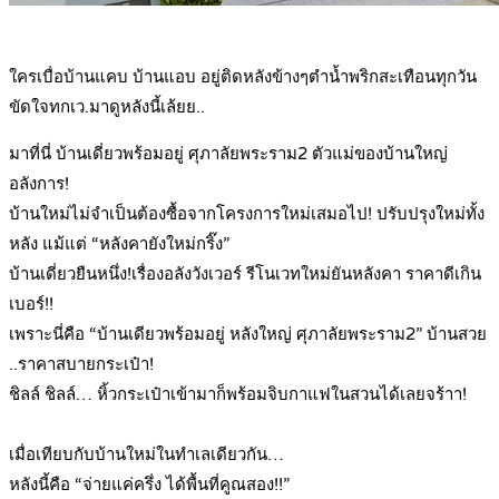
.
ใครเบื่อบ้านแคบ บ้านแอบ อยู่ติดหลังข้างๆตำน้ำพริกสะเทือนทุกวัน
ขัดใจทกเว.มาดูหลังนี้เล้ยย..
มาที่นี่ บ้านเดี่ยวพร้อมอยู่ ศุภาลัยพระราม2 ตัวแม่ของบ้านใหญ่
อลังการ!
บ้านใหม่ไม่จำเป็นต้องซื้อจากโครงการใหม่เสมอไป! ปรับปรุงใหม่ทั้ง
หลัง แม้แต่ “หลังคายังใหม่กริ๊ง”
บ้านเดี่ยวยืนหนึ่ง!เรื่องอลังวังเวอร์ รีโนเวทใหม่ยันหลังคา ราคาดีเกิน
เบอร์!!
เพราะนี่คือ “บ้านเดียวพร้อมอยู่ หลังใหญ่ ศุภาลัยพระราม2” บ้านสวย
..ราคาสบายกระเป๋า!
ชิลล์ ชิลล์… หิ้วกระเป๋าเข้ามาก็พร้อมจิบกาแฟในสวนได้เลยจร้าา!
.
เมื่อเทียบกับบ้านใหม่ในทำเลเดียวกัน…
หลังนี้คือ “จ่ายแค่ครึ่ง ได้พื้นที่คูณสอง!!”