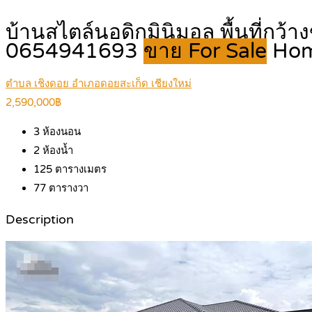
บ้านสไตล์นอดิกมินิมอล พื้นที่กว้
0654941693
ขาย For Sale
Ho
ตำบล เชิงดอย อำเภอดอยสะเก็ด เชียงใหม่
2,590,000฿
3
ห้องนอน
2
ห้องน้ำ
125
ตารางเมตร
77
ตารางวา
Description