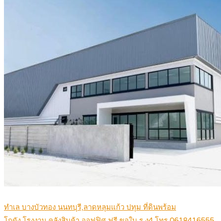
ทำเล บางบัวทอง นนทบุรี,ลาดหลุมแก้ว ปทุม ที่ดินพร้อม
โกดัง,โรงงาน,คลังสินค้า,ออฟฟิศ ฟรี ขอใบ ร.ง4 โทร 0618416555