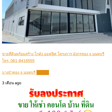
ขายที่ดินพร้อมสร้าง โกดัง ออฟฟิศ โครงการ มังกรทอง จ.นนทบุรี
โทร. 061-8416555
บางบัวทอง จ.นนทบุรี
Details
3 เดือน ago