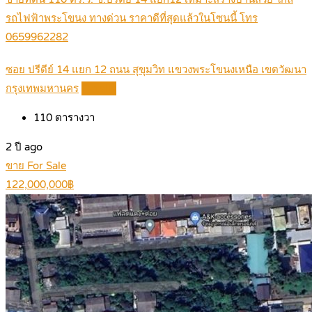
รถไฟฟ้าพระโขนง ทางด่วน ราคาดีที่สุดแล้วในโซนนี้ โทร
0659962282
ซอย ปรีดีย์ 14 แยก 12 ถนน สุขุมวิท แขวงพระโขนงเหนือ เขตวัฒนา
กรุงเทพมหานคร
Details
110
ตารางวา
2 ปี ago
ขาย For Sale
122,000,000฿