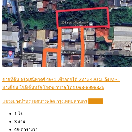
ขายที่ดิน จรัญสนิทวงศ์ 49/1 เข้าออกได้ 2ทาง 420 ม. ถึง MRT
บางยี่ขัน ใกล้เซ็นทรัล,โรงพยาบาล โทร 098-8998825
แขวงบางบำหรุ เขตบางพลัด กรุงเทพมหานคร
Details
1
ไร่
3
งาน
49
ตารางวา