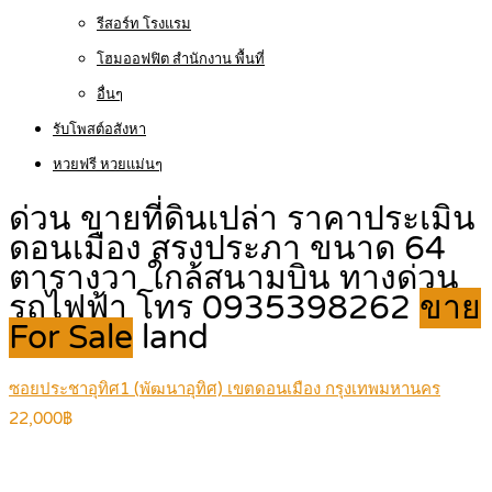
รีสอร์ท โรงแรม
โฮมออฟฟิต สำนักงาน พื้นที่
อื่นๆ
รับโพสต์อสังหา
หวยฟรี หวยแม่นๆ
ด่วน ขายที่ดินเปล่า ราคาประเมิน
ดอนเมือง สรงประภา ขนาด 64
ตารางวา ใกล้สนามบิน ทางด่วน
รถไฟฟ้า โทร 0935398262
ขาย
For Sale
land
ซอยประชาอุทิศ1 (พัฒนาอุทิศ) เขตดอนเมือง กรุงเทพมหานคร
22,000฿