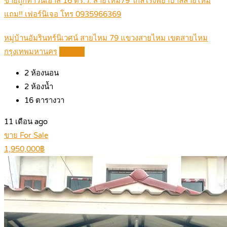
ขายถูกทาวน์เฮ้าส์ 16 ตร.ว. สายไหม79 ใกล้โรงพยาบาลสายไหม
แถม!! เฟอร์นิเจอ โทร 0935966369
หมู่บ้านอัมรินทร์นิเวศน์ สายไหม 79 แขวงสายไหม เขตสายไหม
กรุงเทพมหานคร
Details
2
ห้องนอน
2
ห้องน้ำ
16
ตารางวา
11 เดือน ago
ขาย For Sale
1,950,000฿