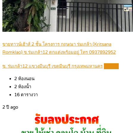
ขายทาวน์เฮ้าส์ 2 ชั้น โครงการ กฤษณา ร่มเกล้า (Kritsana
Romklao) ซ.ร่มเกล้า12 ตกแต่งพร้อมอยู่ โทร 0937892952
ซ. ร่มเกล้า12 แขวงมีนบุรี เขตมีนบุรี กรุงเทพมหานคร
Details
2
ห้องนอน
2
ห้องน้ำ
16
ตารางวา
2 ปี ago