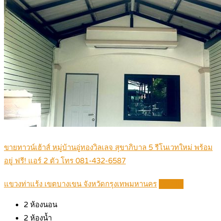
ขายทาวน์เฮ้าส์ หมู่บ้านอู่ทองวิลเลจ สุขาภิบาล 5 รีโนเวทใหม่ พร้อม
อยู่ ฟรี! แอร์ 2 ตัว โทร 081-432-6587
แขวงท่าแร้ง เขตบางเขน จังหวัดกรุงเทพมหานคร
Details
2
ห้องนอน
2
ห้องน้ำ