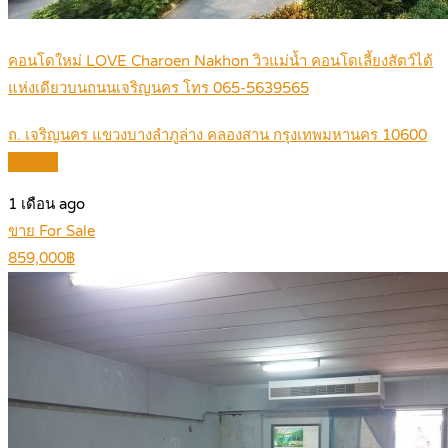
คอนโดใหม่ LOVE Charoen Nakhon วิวแม่น้ำ คอนโดเลี้ยงสัตว์ได้
แห่งเดียวบนถนนเจริญนคร โทร 065-5639565
ถ. เจริญนคร แขวงบางลำภูล่าง คลองสาน กรุงเทพมหานคร 10600
Details
1 เดือน ago
ขาย For Sale
859,000฿