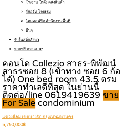
โรงงาน โกดัง คลังสินค้า
รีสอร์ท โรงแรม
โฮมออฟฟิต สำนักงาน พื้นที่
อื่นๆ
รับโพสต์อสังหา
หวยฟรี หวยแม่นๆ
คอนโด Collezio สาธร-พิพัฒน์
สาธรซอย 8 (เข้าทาง ซอย 6 ก้อ
ได้) One bed room 43.5 ตรม
ราคาทำเลดีที่สุด ในย่านนี้
ติดต่อ/line 0619419639
ขาย
For Sale
condominium
แขวงสีลม เขตบางรัก กรุงเทพมหานคร
5,750,000฿