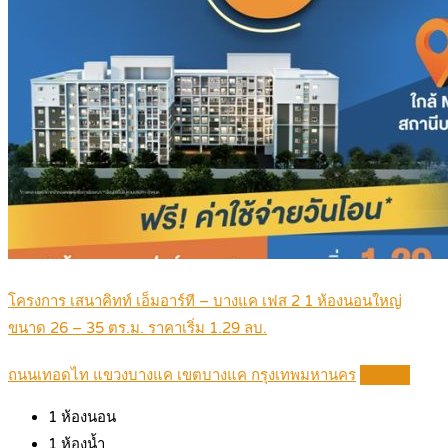
โครงการ เสนาคิทท์ เอ็มอาร์ที – บางแค เฟส 2 1 ห้องนอนใหญ่
ขนาด 26 – 35 ตร.ม. ราคาเริ่ม 1.29 ลบ.
ถนนเทอดไท แขวงบางแค เขตบางแค กรุงเทพมหานคร
Details
1
ห้องนอน
1
ห้องน้ำ