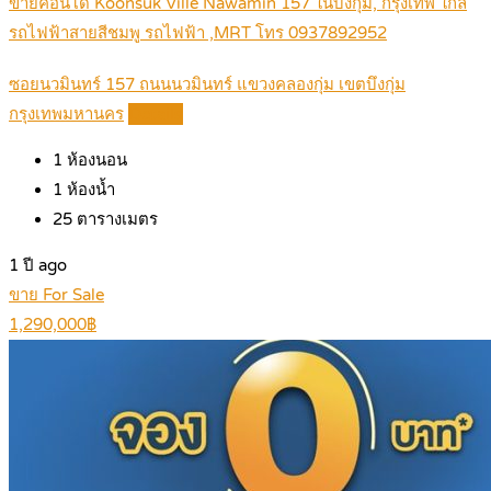
ขายคอนโด Koonsuk Ville Nawamin 157 ในบึงกุ่ม, กรุงเทพ ใกล้
รถไฟฟ้าสายสีชมพู รถไฟฟ้า ,MRT โทร 0937892952
ซอยนวมินทร์ 157 ถนนนวมินทร์ แขวงคลองกุ่ม เขตบึงกุ่ม
กรุงเทพมหานคร
Details
1
ห้องนอน
1
ห้องน้ำ
25
ตารางเมตร
1 ปี ago
ขาย For Sale
1,290,000฿