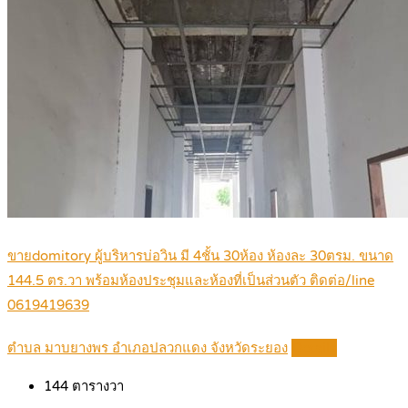
ขายdomitory ผู้บริหารบ่อวิน มี 4ชั้น 30ห้อง ห้องละ 30ตรม. ขนาด
144.5 ตร.วา พร้อมห้องประชุมและห้องที่เป็นส่วนตัว ติดต่อ/line
0619419639
ตำบล มาบยางพร อำเภอปลวกแดง จังหวัดระยอง
Details
144
ตารางวา