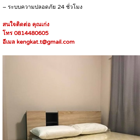
– ระบบความปลอดภัย 24 ชั่วโมง
สนใจติดต่อ คุณเก่ง
โทร 0814480605
อีเมล kengkat.t@gmail.com