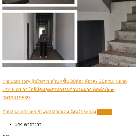
ขายdomitory ผู้บริหารบ่อวิน 4ชั้น 30ห้อง ห้องละ 30ตรม. ขนาด
144.5 ตร.วา ใกล้นิคมอุตสาหกรรมจำนวนมาก ติดต่อ/line
0619419639
ตำบล มาบยางพร อำเภอปลวกแดง จังหวัดระยอง
Details
144
ตารางวา