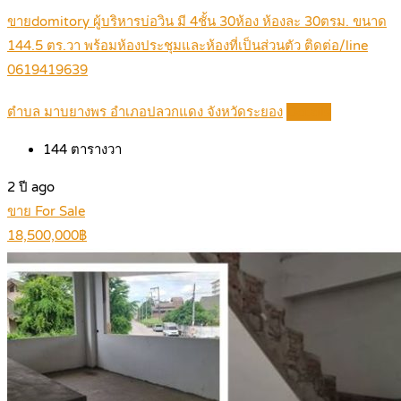
ขายdomitory ผู้บริหารบ่อวิน มี 4ชั้น 30ห้อง ห้องละ 30ตรม. ขนาด
144.5 ตร.วา พร้อมห้องประชุมและห้องที่เป็นส่วนตัว ติดต่อ/line
0619419639
ตำบล มาบยางพร อำเภอปลวกแดง จังหวัดระยอง
Details
144
ตารางวา
2 ปี ago
ขาย For Sale
18,500,000฿