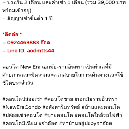
– ประกัน 2 เดือน และค่าเช่า 1 เดือน (รวม 39,000 บาท
พร้อมเข้าอยู่)
– สัญญาเช่าขั้นต่ำ 1 ปี
*ติดต่อ:*
– 0924463883 อ๊อด
– Line ID: aodmtts44
คอนโด New Era เอกมัย-รามอินทรา เป็นทำเลที่มี
ศักยภาพและมีความสะดวกสบายในการเดินทางและใช้
ชีวิตประจำวัน
#คอนโดปล่อยเช่า #คอนโดขาย #เอกมัยรามอินทรา
#NewEraCondo #อสังหาริมทรัพย์ #บ้านและคอนโด
#ปล่อยเช่าคอนโด #ขายคอนโด #คอนโดใกล้รถไฟฟ้า
#คอนโดมิเนียม #จ่าอ๊อด #หาบ้านอยู่ปะbyจ่าอ๊อด