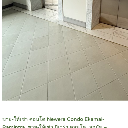
ขาย-ให้เช่า คอนโด Newera Condo Ekamai-
Ramintra, ขาย-ให้เช่า นีเวร่า คอนโด เอกมัย –