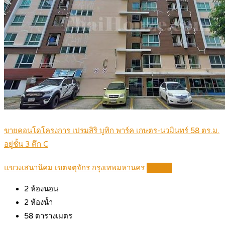
ขายคอนโดโครงการ เปรมสิริ บูทิก พาร์ค เกษตร-นวมินทร์ 58 ตร.ม.
อยู่ชั้น 3 ตึก C
แขวงเสนานิคม เขตจตุจักร กรุงเทพมหานคร
Details
2
ห้องนอน
2
ห้องน้ำ
58
ตารางเมตร