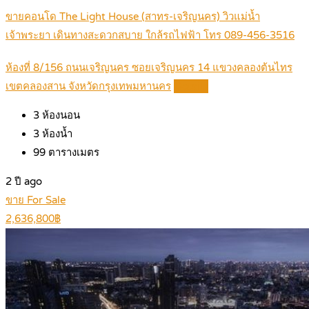
ขายคอนโด The Light House (สาทร-เจริญนคร) วิวแม่น้ำ
เจ้าพระยา เดินทางสะดวกสบาย ใกล้รถไฟฟ้า โทร 089-456-3516
ห้องที่ 8/156 ถนนเจริญนคร ซอยเจริญนคร 14 แขวงคลองต้นไทร
เขตคลองสาน จังหวัดกรุงเทพมหานคร
Details
3
ห้องนอน
3
ห้องน้ำ
99
ตารางเมตร
2 ปี ago
ขาย For Sale
2,636,800฿