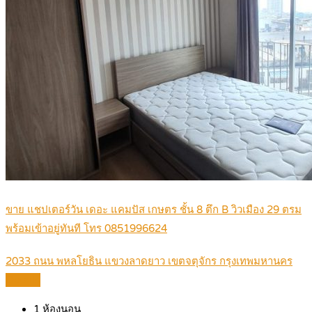
ขาย แชปเตอร์วัน เดอะ แคมปัส เกษตร ชั้น 8 ตึก B วิวเมือง 29 ตรม
พร้อมเข้าอยู่ทันที โทร 0851996624
2033 ถนน พหลโยธิน แขวงลาดยาว เขตจตุจักร กรุงเทพมหานคร
Details
1
ห้องนอน