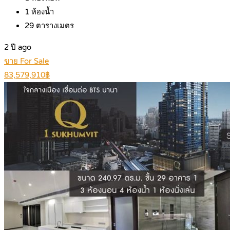
1
ห้องน้ำ
29
ตารางเมตร
2 ปี ago
ขาย For Sale
83,579,910฿