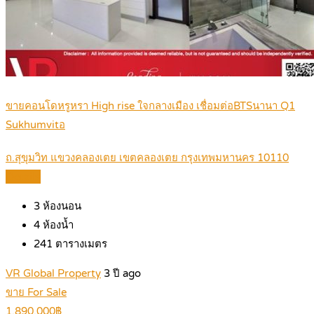
ขายคอนโดหรูหรา High rise ใจกลางเมือง เชื่อมต่อBTSนานา Q1
Sukhumvitอ
ถ.สุขุมวิท แขวงคลองเตย เขตคลองเตย กรุงเทพมหานคร 10110
Details
3
ห้องนอน
4
ห้องน้ำ
241
ตารางเมตร
VR Global Property
3 ปี ago
ขาย For Sale
1,890,000฿