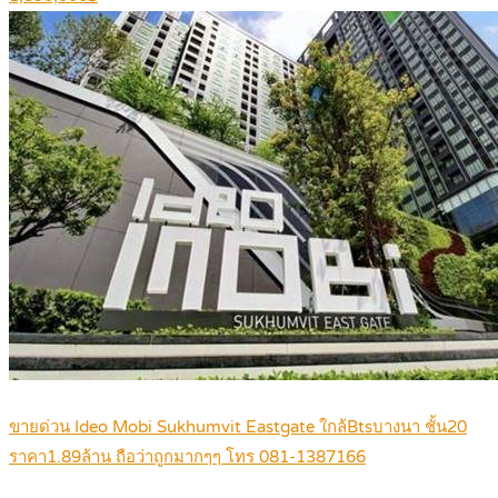
ขายด่วน Ideo Mobi Sukhumvit Eastgate ใกล้Btsบางนา ชั้น20
ราคา1.89ล้าน ถือว่าถูกมากๆๆ โทร 081-1387166