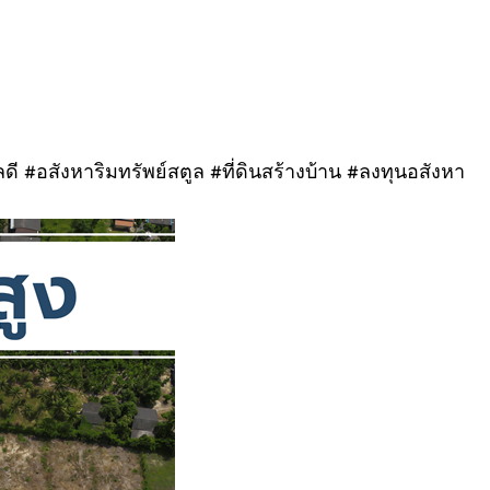
ลดี #อสังหาริมทรัพย์สตูล #ที่ดินสร้างบ้าน #ลงทุนอสังหา