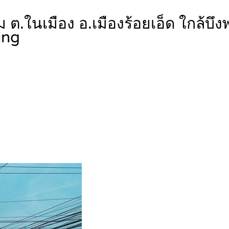
ุม ต.ในเมือง อ.เมืองร้อยเอ็ด ใกล
ing