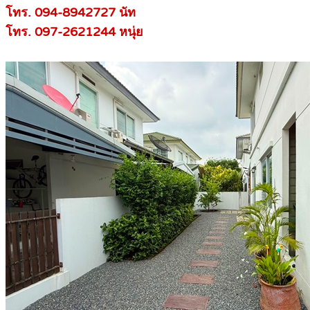
โทร. 094-8942727 นัท
โทร. 097-2621244 หนุ่ย