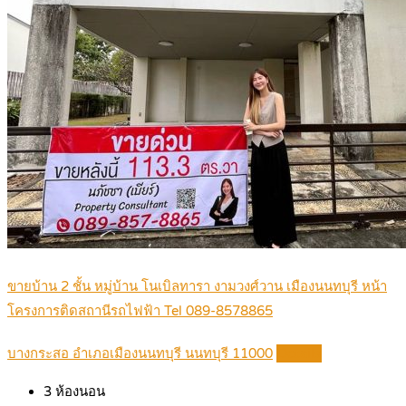
ขายบ้าน 2 ชั้น หมู่บ้าน โนเบิลทารา งามวงศ์วาน เมืองนนทบุรี หน้า
โครงการติดสถานีรถไฟฟ้า Tel 089-8578865
บางกระสอ อำเภอเมืองนนทบุรี นนทบุรี 11000
Details
3
ห้องนอน