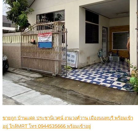
ขายถูก บ้านแฝด ประชานิเวศน์ งามวงศ์วาน เมืองนนทบุรี พร้อมเข้า
อยู่ ใกล้MRT โทร 0944535666 พร้อมเข้าอยู่